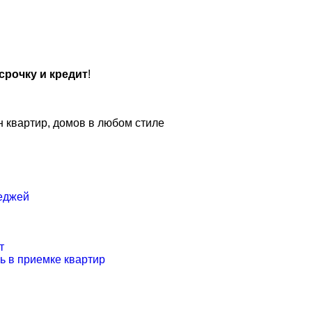
срочку и кредит
!
н квартир, домов в любом стиле
еджей
в
т
 в приемке квартир