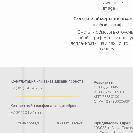
Сметы и обмеры включе
любой тариф
Сметы и обмеры включен
любой тариф – за них не н
доплачивать. Нам важно, то, 
делаем.
Консультация или заказ дизайн-проекта
Реквизиты:
ООО «ДиКинг»
+7 (931) 340-43-33
ИНН 7838110910
КПП 783801001
ОГРН 1237800006091
Контактный телефон для партнёров
+7 (911) 240-43-33
Схема проезда
Заказать звонок
Юридический адрес:
198035, г. Санкт-Петерб
ул. Степана Разина, д. 7