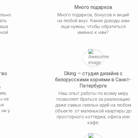
Много подарков
ельно
Много подарков, бонусов и акций
ать
на любой вкус. Какие доводы вам
Наша
еще нужны, чтобы обратиться
пной
именно к нам?
тво
Dking — студия дизайна с
белорусскими корнями в Санкт-
Петербурге
)
им,
Наш опыт работы по всему миру
ы на
позволяет браться за реализацию
ых
даже самых смелых идей на любом
 ни у
объекте: от маленькой квартиры до
просторного коттеджа, офиса или
кафе.