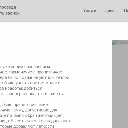
 проезда
Услуги
Цены
П
ть звонок
ы уже своим назначением
ное, гармоничное, пропитанное
ьера было создание уютной, тёплой
о было учесть соответствие с
в красоты; добиться
ы как персонала, так и клиента.
, было принято решение
овую гамму, допустимые для
кцента был выбран желтый цвет,
чица. Высота потолков подчёркнута
оторые добавляют легкости