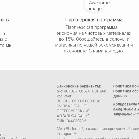
ны в
Партнерская программа
Партнерская программа –
экономия на чистовых материалах
ы в
до 15%. Обращайтесь в салоны и
ужно
магазины по нашей рекомендации и
что мы
экономьте. С нами выгодно.
Банковские реквизиты:
Политика ко
р/с: 40702810832410010945
Политика обр
кор. счет
данных
30101810600000000786
Копирование 
ФИЛИАЛ "САНКТ-
dking.studio в
ПЕТЕРБУРГСКИЙ"
запрещено и п
АО "АЛЬФА-БАНК"
БИК: 044030786
Meta Platforms*, а также принадлежащие ей соци
ург,
Instagram**:
/78, лит. А, пом.
* признана экстремистской организацией, её д