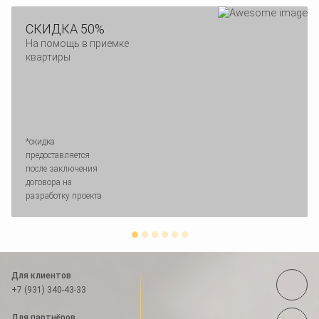
СКИДКА 50%
На помощь в приемке
квартиры
*скидка
предоставляется
после заключения
договора на
разработку проекта
Для клиентов
+7 (931) 340-43-33
Для партнёров